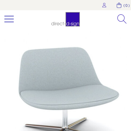
( 0 )