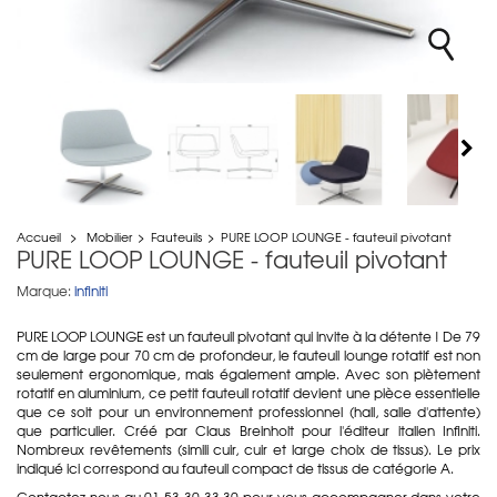
Accueil
>
Mobilier
>
Fauteuils
>
PURE LOOP LOUNGE - fauteuil pivotant
PURE LOOP LOUNGE - fauteuil pivotant
Marque:
infiniti
PURE LOOP LOUNGE est un fauteuil pivotant qui invite à la détente ! De 79
cm de large pour 70 cm de profondeur, le fauteuil lounge rotatif est non
seulement ergonomique, mais également ample. Avec son piètement
rotatif en aluminium, ce petit fauteuil rotatif devient une pièce essentielle
que ce soit pour un environnement professionnel (hall, salle d'attente)
que particulier. Créé par Claus Breinholt pour l'éditeur italien Infiniti.
Nombreux revêtements (simili cuir, cuir et large choix de tissus). Le prix
indiqué ici correspond au fauteuil compact de tissus de catégorie A.
Contactez-nous au 01 53 30 33 30 pour vous accompagner dans votre