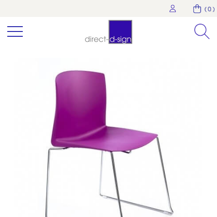
( 0 )