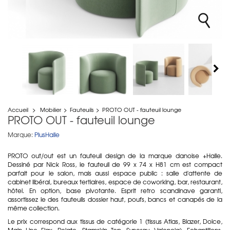
Accueil
>
Mobilier
>
Fauteuils
>
PROTO OUT - fauteuil lounge
PROTO OUT - fauteuil lounge
Marque:
PlusHalle
PROTO out/out est un fauteuil design de la marque danoise +Halle.
Dessiné par Nick Ross, le fauteuil de 99 x 74 x H81 cm est compact
parfait pour le salon, mais aussi espace public : salle d'attente de
cabinet libéral, bureaux tertiaires, espace de coworking, bar, restaurant,
hôtel. En option, base pivotante. Esprit retro scandinave garanti,
assortissez le des fauteuils dossier haut, poufs, bancs et canapés de la
même collection.
Le prix correspond aux tissus de catégorie 1 (tissus Atlas, Blazer, Dolce,
Main Line Flax, Relate, Stamskin Top, Synergy, Valencia). Echantillons,