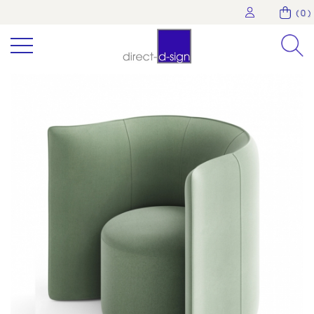
( 0 )