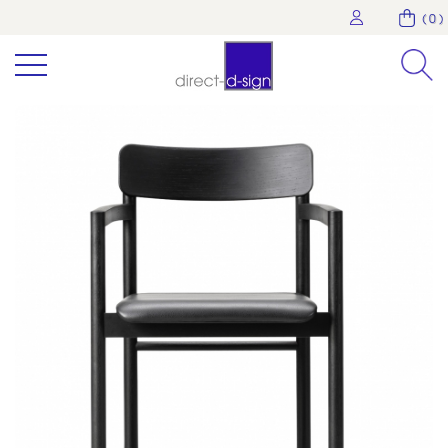
( 0 )