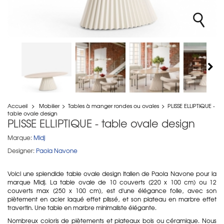
Accueil
>
Mobilier
>
Tables à manger rondes ou ovales
>
PLISSE ELLIPTIQUE -
table ovale design
PLISSE ELLIPTIQUE - table ovale design
Marque:
Midj
Designer:
Paola Navone
Voici une splendide table ovale design italien de Paola Navone pour la
marque Midj. La table ovale de 10 couverts (220 x 100 cm) ou 12
couverts max (250 x 100 cm), est d'une élégance folle, avec son
piètement en acier laqué effet plissé, et son plateau en marbre effet
travertin. Une table en marbre minimaliste élégante.
Nombreux coloris de piètements et plateaux bois ou céramique. Nous