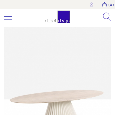
( 0 )