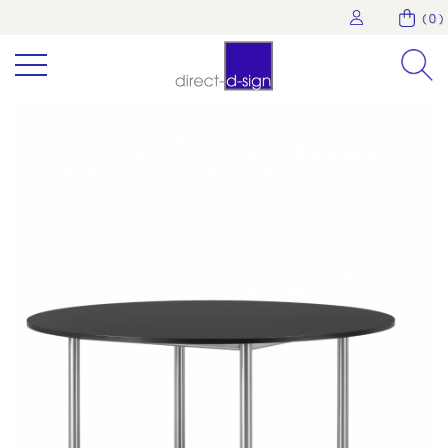
( 0 )