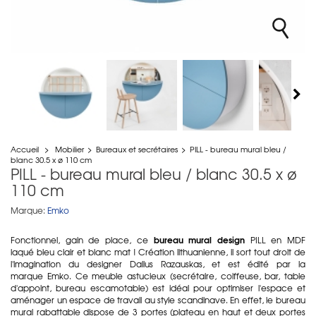
Accueil
>
Mobilier
>
Bureaux et secrétaires
>
PILL - bureau mural bleu /
blanc 30.5 x ø 110 cm
PILL - bureau mural bleu / blanc 30.5 x ø
110 cm
Marque:
Emko
bureau mural design
Fonctionnel, gain de place, ce
PILL en MDF
laqué bleu clair et blanc mat ! Création lithuanienne, il sort tout droit de
l'imagination du designer Dalius Razauskas, et est édité par la
marque Emko. Ce meuble astucieux (secrétaire, coiffeuse, bar, table
d'appoint, bureau escamotable) est idéal pour optimiser l'espace et
aménager un espace de travail au style scandinave. En effet, le bureau
mural rabattable dispose de 3 portes (plateau en haut et deux portes