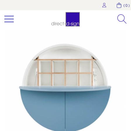
( 0 )