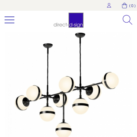
( 0 )