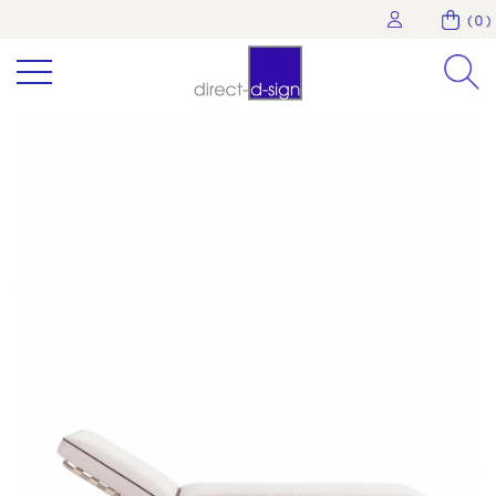
( 0 )