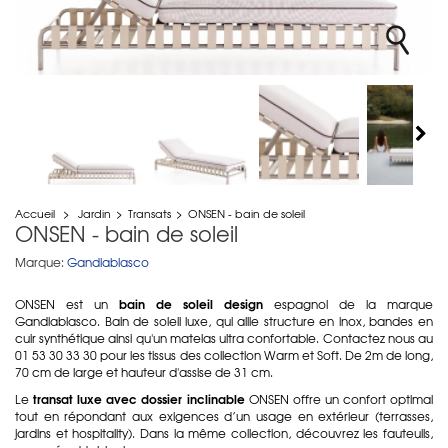
Accueil
>
Jardin
>
Transats
>
ONSEN - bain de soleil
ONSEN - bain de soleil
Marque:
Gandiablasco
bain de soleil design
ONSEN est un
espagnol de la marque
Gandiablasco. Bain de soleil luxe, qui allie structure en inox, bandes en
cuir synthétique ainsi qu'un matelas ultra confortable. Contactez nous au
01 53 30 33 30 pour les tissus des collection Warm et Soft. De 2m de long,
70 cm de large et hauteur d'assise de 31 cm.
transat luxe avec dossier inclinable
Le
ONSEN offre un confort optimal
tout en répondant aux exigences d’un usage en extérieur (terrasses,
jardins et hospitality). Dans la même collection, découvrez les fauteuils,