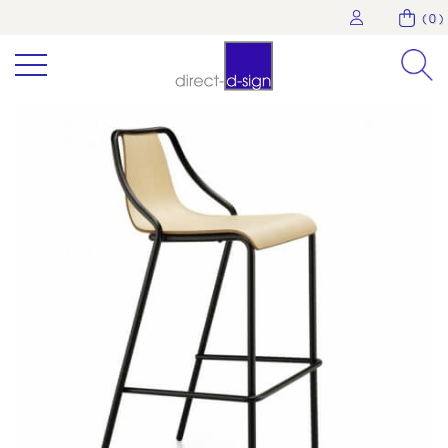
( 0 )