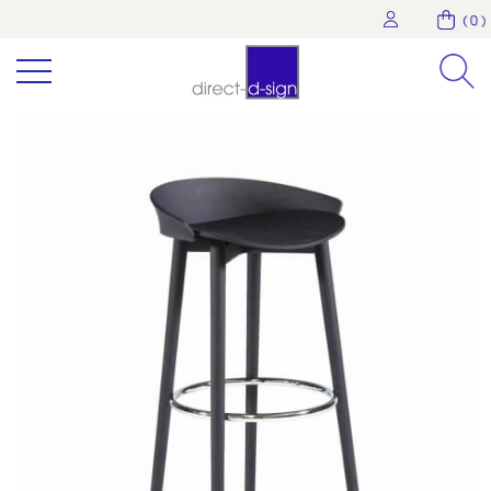
( 0 )