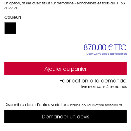
En option, assise avec tissus sur demande - échantillons et tarifs au 01 53
30 33 30.
Couleurs
870,00 €
TTC
Dont
0,19 €
d'éco-participation
Ajouter au panier
Fabrication à la demande
livraison sous 4 semaines
Disponible dans d'autres variations
(tailles, couleurs et/ou matériaux)
Demander un devis