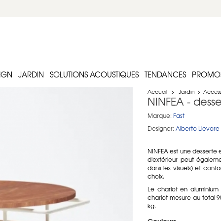
IGN
JARDIN
SOLUTIONS ACOUSTIQUES
TENDANCES
PROMO
Accueil
>
Jardin
>
Access
NINFEA - desse
Marque:
Fast
Designer:
Alberto Lievore
NINFEA est une desserte e
d'extérieur peut égalemen
dans les visuels) et cont
choix.
Le chariot en aluminium
chariot mesure au total 
kg.