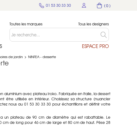
01 53 30 33 30
( 0 )
Toutes les marques
Tous les designers
S
ESPACE PRO
oires de jardin
>
NINFEA - desserte
rte
n aluminium avec plateau Iroko. Fabriquée en Italie, la dessert
t être utilisée en intérieur. Choisissez sa structure (nuancier
actez nous au 01 53 30 33 30 pour échantillons et définir votre
 a un plateau de 90 cm de diamètre qui est rabattable. Le
90 cm de long pour 46 cm de large et 80 cm de haut. Pèse 28