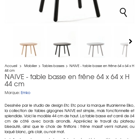
Accueil
>
Mobilier
>
Tables basses
>
NAIVE - table basse en frêne 64 x 64 x H
44 cm
NAIVE - table basse en frêne 64 x 64 x H
44 cm
Marque:
Emko
Dessinée par le studio de design Etc Etc pour la marque lituanienne Elko,
la collection de tables gigognes NAIVE est simple, mais fonctionnelle et
splendide. Voici le modèle 44 cm de haut. La table basse est carré de 64
cm de côté avec bords arrondis. Appréciez le travail du plateau
biseauté, ainsi que le choix de finitions : frêne massif verni naturel, ou
laqué blanc, gris clair, ou noir mat.