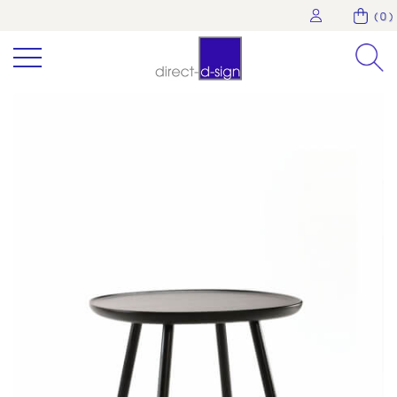
( 0 )