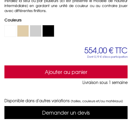
Installez la seul ou par plusieurs (ici est présenté le modèle de hauteur
intermédiaire) en gardant une unité de couleur ou au contraire jouer
avec différentes finitions.
Couleurs
554,00 €
TTC
Dont
0,19 €
d'éco-participation
Ajouter au panier
Livraison sous 1 semaine
Disponible dans d'autres variations
(tailles, couleurs et/ou matériaux)
Demander un devis