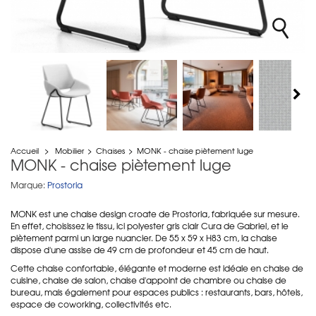
Accueil
>
Mobilier
>
Chaises
>
MONK - chaise piètement luge
MONK - chaise piètement luge
Marque:
Prostoria
MONK est une chaise design croate de Prostoria, fabriquée sur mesure.
En effet, choisissez le tissu, ici polyester gris clair Cura de Gabriel, et le
piètement parmi un large nuancier. De 55 x 59 x H83 cm, la chaise
dispose d'une assise de 49 cm de profondeur et 45 cm de haut.
Cette chaise confortable, élégante et moderne est idéale en chaise de
cuisine, chaise de salon, chaise d'appoint de chambre ou chaise de
bureau, mais également pour espaces publics : restaurants, bars, hôtels,
espace de coworking, collectivités etc.