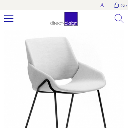
( 0 )