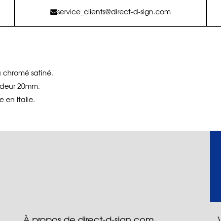
service_clients@direct-d-sign.com
ou chromé satiné.
ndeur 20mm.
 en Italie.
À propos de direct-d-sign.com