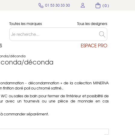
01 53 30 33 30
( 0 )
Toutes les marques
Tous les designers
S
ESPACE PRO
 conda/déconda
é conda/déconda
condamnation - décondamnation » de la collection MINERVA
n finition doré poli ou chromé satiné.
.
WC ou salles de bain pour fermer de l'intérieur et possibilité de
érieur avec un tournevis ou une pièce de monnaie en cas
tie à commander séparément.