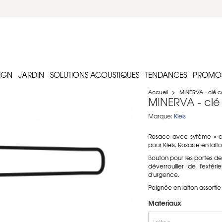
IGN
JARDIN
SOLUTIONS ACOUSTIQUES
TENDANCES
PROMO
Accueil
>
MINERVA - clé
MINERVA - cl
Marque:
Kleis
Rosace avec sytème
« 
pour Kleis. Rosace en l
aito
Bouton pour les portes de 
déverrouiller de l'ext
d'urgence.
Poignée en laiton assor
Materiaux