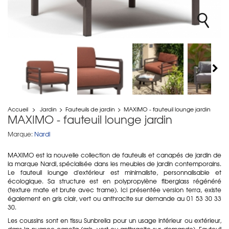
Accueil
>
Jardin
>
Fauteuils de jardin
>
MAXIMO - fauteuil lounge jardin
MAXIMO - fauteuil lounge jardin
Marque:
Nardi
MAXIMO est la nouvelle collection de fauteuils et canapés de jardin de
la marque Nardi, spécialisée dans les meubles de jardin contemporains.
Le fauteuil lounge d'extérieur est minimaliste, personnalisable et
écologique. Sa structure est en
polypropylène fiberglass régénéré
(texture mate et brute avec trame). Ici présentée version terra, existe
également en gris clair, vert ou anthracite sur demande au 01 53 30 33
30.
Les coussins sont en tissu Sunbrella pour un usage intérieur ou extérieur,
dans la nuance canella (gris, vert ou anthracite sur demande). Fauteuil