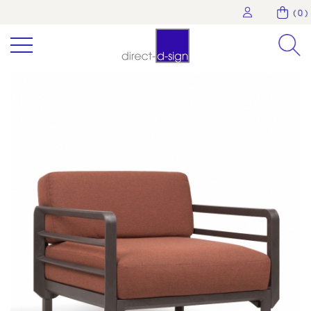
( 0 )