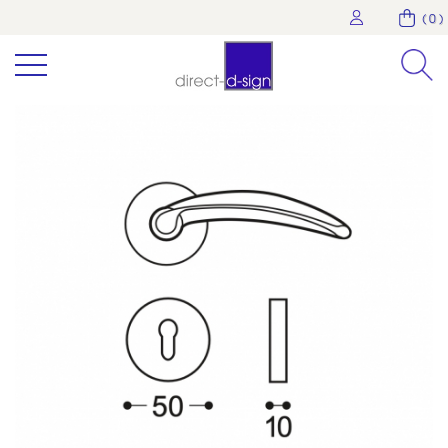
( 0 )