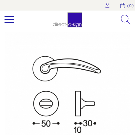
( 0 )