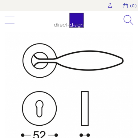
( 0 )