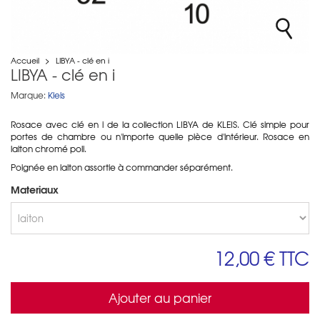
Accueil
>
LIBYA - clé en i
LIBYA - clé en i
Marque:
Kleis
Rosace avec clé en i de la collection LIBYA de KLEIS. Clé
simple pour
portes de chambre ou n'importe quelle pièce d'intérieur
. Rosace en
laiton chromé poli.
Poignée en laiton assortie à commander séparément.
Materiaux
12,00 €
TTC
Ajouter au panier