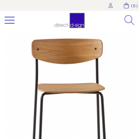
( 0 )