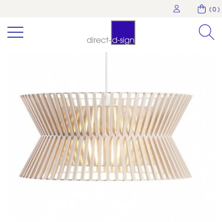
( 0 )