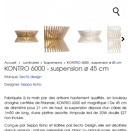
Accueil
>
Luminaires
>
Suspensions
>
KONTRO 6000 - suspension ø 45 cm
KONTRO 6000 - suspension ø 45 cm
Marque:
Secto design
Designer:
Seppo Koho
Fabriquée à la main par des artisans hautement qualifiés, en bouleau
d'origine certifiée de Finlande, KONTRO 6000 est magnifique ! De 45 cm
de diamètre pour 21 cm de haut, la suspension dispose d'un câble de
1m50 de long, d'une platine assortie. Ampoule led de 20W douille E27
non incluse.
Conçue par Seppo Koho et éditée par Secto Design, elle est déclinée
dans 4 versions : naturel, mélaminé noir, blanc ou plaqué noyer, les lattes