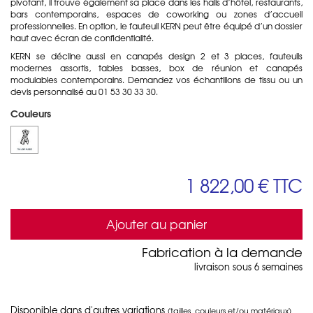
pivotant, il trouve également sa place dans les halls d’hôtel, restaurants,
bars contemporains, espaces de coworking ou zones d’accueil
professionnelles. En option, le fauteuil KERN peut être équipé d’un dossier
haut avec écran de confidentialité.
KERN se décline aussi en canapés design 2 et 3 places, fauteuils
modernes assortis, tables basses, box de réunion et canapés
modulables contemporains. Demandez vos échantillons de tissu ou un
devis personnalisé au 01 53 30 33 30.
Couleurs
1 822,00 €
TTC
Ajouter au panier
Fabrication à la demande
livraison sous 6 semaines
Disponible dans d'autres variations
(tailles, couleurs et/ou matériaux)