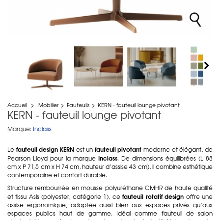
Accueil
>
Mobilier
>
Fauteuils
>
KERN - fauteuil lounge pivotant
KERN - fauteuil lounge pivotant
Marque:
Inclass
fauteuil design KERN
fauteuil pivotant
Le
est un
moderne et élégant, de
Inclass
Pearson Lloyd pour la marque
. De dimensions équilibrées (L 88
cm x P 71,5 cm x H 74 cm, hauteur d’assise 43 cm), il combine esthétique
contemporaine et confort durable.
Structure rembourrée en mousse polyuréthane CMHR de haute qualité
fauteuil rotatif design
et tissu Asis (polyester, catégorie 1), ce
offre une
assise ergonomique, adaptée aussi bien aux espaces privés qu’aux
espaces publics haut de gamme. Idéal comme fauteuil de salon