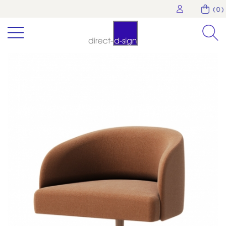
( 0 )