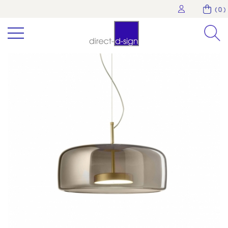
( 0 )