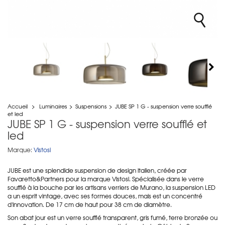
Accueil
>
Luminaires
>
Suspensions
>
JUBE SP 1 G - suspension verre soufflé
et led
JUBE SP 1 G - suspension verre soufflé et
led
Marque:
Vistosi
JUBE est une splendide suspension de design italien, créée par
Favaretto&Partners pour la marque Vistosi. Spécialisée dans le verre
soufflé à la bouche par les artisans verriers de Murano, la suspension LED
a un esprit vintage, avec ses formes douces, mais est un concentré
d'innovation. De 17 cm de haut pour 38 cm de diamètre.
Son abat jour est un verre soufflé transparent, gris fumé, terre bronzée ou