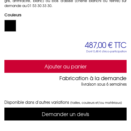
gris, anthracite, blanc) ou bois d'assise (chêne blanchi ou teinté) sur
demande au 01 53 30 33 30.
Couleurs
487,00 €
TTC
Dont
0,48 €
d'éco-participation
Ajouter au panier
Fabrication à la demande
livraison sous 6 semaines
Disponible dans d'autres variations
(tailles, couleurs et/ou matériaux)
Demander un devis