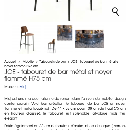
Accueil
>
Mobilier
>
Tabourets de bar
>
JOE - tabouret de bar métal et
noyer flammé H75 cm
JOE - tabouret de bar métal et noyer
flammé H75 cm
Marque:
Midj
Midj est une marque italienne de renom dans l'univers du mobilier design
contemporain. Voici leur création, le tabouret de bar JOE en noyer
flammé et métal laqué noir. De 44 x 52 cm pour 108 cm de haut (75 cm
en hauteur d'assise), le tabouret est splendide, atypique mais très
élégant.
Existe également en 65 cm de hauteur d'assise, choix de laque (marron,