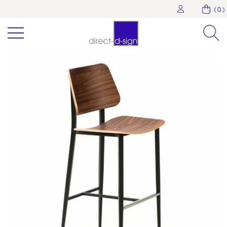
( 0 )