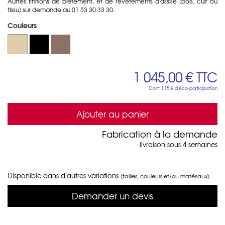
Autres finitions de piètement, et de revêtements d'assise (bois, cuir ou
tissu) sur demande au 01 53 30 33 30.
Couleurs
1 045,00 €
TTC
Dont
1,15 €
d'éco-participation
Ajouter au panier
Fabrication à la demande
livraison sous 4 semaines
Disponible dans d'autres variations
(tailles, couleurs et/ou matériaux)
Demander un devis