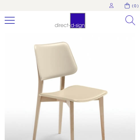
( 0 )