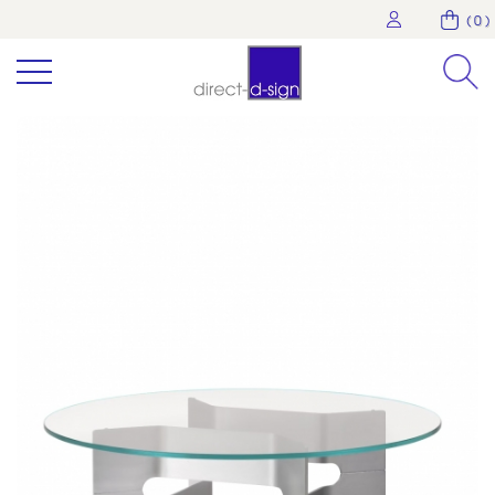
( 0 )