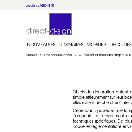
du 22 au 31 juillet
NOUVEAUTES
LUMINAIRES
MOBILIER
DÉCO DES
Accueil
>
Nos conseils déco
>
Quelle est la meilleure ampoule à
Objets de décoration autant q
simple effleurement sur leur base
elles évitent de chercher l’int
Cependant, posséder une lampe
l’ampoule est absolument cru
techniques spécifiques. De pl
nouvelles réglementations envir