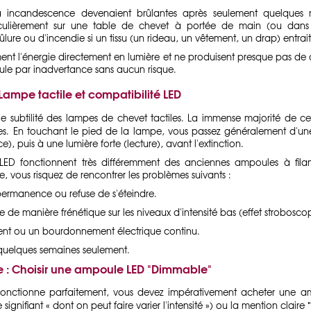
incandescence devenaient brûlantes après seulement quelques mi
culièrement sur une table de chevet à portée de main (ou dans
rûlure ou d'incendie si un tissu (un rideau, un vêtement, un drap) entrai
rment l'énergie directement en lumière et ne produisent presque pas d
le par inadvertance sans aucun risque.
Lampe tactile et compatibilité LED
pale subtilité des lampes de chevet tactiles. La immense majorité de 
s. En touchant le pied de la lampe, vous passez généralement d'une 
 puis à une lumière forte (lecture), avant l'extinction.
LED fonctionnent très différemment des anciennes ampoules à filam
, vous risquez de rencontrer les problèmes suivants :
permanence ou refuse de s'éteindre.
te de manière frénétique sur les niveaux d'intensité bas (effet strobos
ent ou un bourdonnement électrique continu.
 quelques semaines seulement.
e : Choisir une ampoule LED "Dimmable"
 fonctionne parfaitement, vous devez impérativement acheter une a
gnifiant « dont on peut faire varier l'intensité ») ou la mention claire