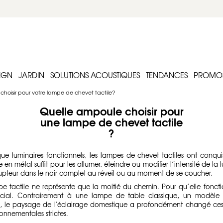
IGN
JARDIN
SOLUTIONS ACOUSTIQUES
TENDANCES
PROMO
 choisir pour votre lampe de chevet tactile?
Quelle ampoule choisir pour
une lampe de chevet tactile
?
ue luminaires fonctionnels, les lampes de chevet tactiles ont conq
 en métal suffit pour les allumer, éteindre ou modifier l’intensité de la 
errupteur dans le noir complet au réveil ou au moment de se coucher.
 tactile ne représente que la moitié du chemin. Pour qu’elle foncti
cial. Contrairement à une lampe de table classique, un modèle t
us, le paysage de l'éclairage domestique a profondément changé ces
onnementales strictes.