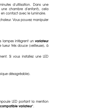
nutes d'utilisation. Dans une
 une chambre d'enfant), cela
t en contact avec le luminaire.
e chaleur. Vous pouvez manipuler
variateur
ces lampes intègrent un
lueur très douce (veilleuse), à
ent. Si vous installez une LED
copique désagréable).
mpoule LED portant la mention
"compatible variateur"
.