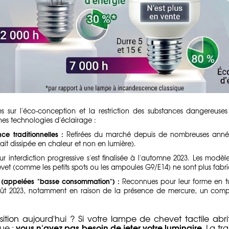
es sur l'éco-conception et la restriction des substances dangereuse
nes technologies d'éclairage :
e traditionnelles :
Retirées du marché depuis de nombreuses années
ait dissipée en chaleur et non en lumière).
r interdiction progressive s'est finalisée à l'automne 2023. Les modè
et (comme les petits spots ou les ampoules G9/E14) ne sont plus fabri
 (appelées "basse consommation") :
Reconnues pour leur forme en tub
 août 2023, notamment en raison de la présence de mercure, un com
ition aujourd'hui ? Si votre lampe de chevet tactile abri
vous n'avez pas besoin de jeter votre luminaire.
ue :
La tra