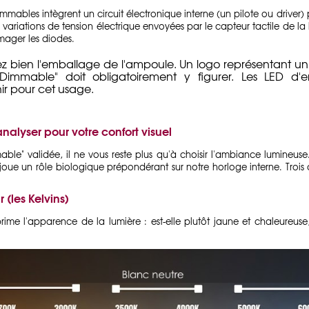
mables intègrent un circuit électronique interne (un pilote ou
driver
)
variations de tension électrique envoyées par le capteur tactile de la
mager les diodes.
ez bien l'emballage de l'ampoule. Un logo représentant un
 "Dimmable" doit obligatoirement y figurer. Les LED
r pour cet usage.
analyser pour votre confort visuel
mable" validée, il ne vous reste plus qu'à choisir l'ambiance lumineu
joue un rôle biologique prépondérant sur notre horloge interne. Trois cr
(les Kelvins)
ime l'apparence de la lumière : est-elle plutôt jaune et chaleureuse,