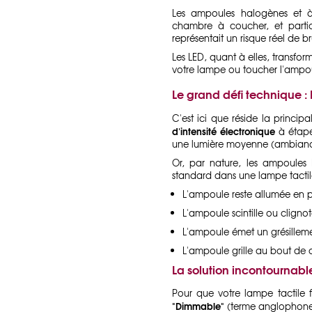
Les ampoules halogènes et à 
chambre à coucher, et parti
représentait un risque réel de b
Les LED, quant à elles, transfo
votre lampe ou toucher l'ampou
Le grand défi technique : 
C'est ici que réside la princi
d'intensité électronique
à étape
une lumière moyenne (ambiance),
Or, par nature, les ampoules 
standard dans une lampe tactile
L'ampoule reste allumée en 
L'ampoule scintille ou cligno
L'ampoule émet un grésillem
L'ampoule grille au bout de
La solution incontournabl
Pour que votre lampe tactile
"Dimmable"
(terme anglophone si