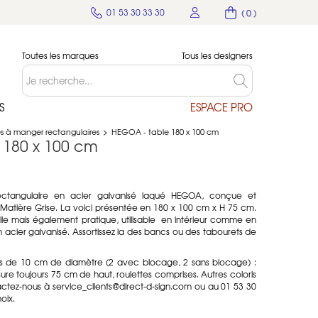
01 53 30 33 30
( 0 )
Toutes les marques
Tous les designers
S
ESPACE PRO
s à manger rectangulaires
>
HEGOA - table 180 x 100 cm
 180 x 100 cm
ctangulaire en acier galvanisé laqué HEGOA, conçue et
Matière Grise. La voici présentée en 180 x 100 cm x H 75 cm.
lle mais également pratique, utilisable en intérieur comme en
en acier galvanisé. Assortissez la des bancs ou des tabourets de
tes de 10 cm de diamètre (2 avec blocage, 2 sans blocage) :
ure toujours 75 cm de haut, roulettes comprises. Autres coloris
actez-nous à service_clients@direct-d-sign.com ou au 01 53 30
oix.