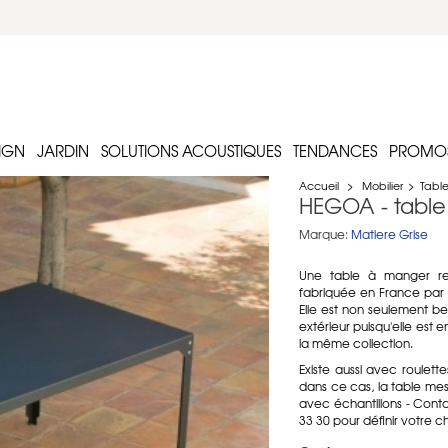
IGN
JARDIN
SOLUTIONS ACOUSTIQUES
TENDANCES
PROMO
Accueil
>
Mobilier
>
Table
HEGOA - table
Marque:
Matiere Grise
Une table à manger re
fabriquée en France par 
Elle est non seulement be
extérieur puisqu'elle est 
la même collection.
Existe aussi avec roulet
dans ce cas, la table mes
avec échantillons - Cont
33 30 pour définir votre ch