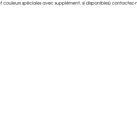
t couleurs spéciales avec supplément, si disponibles) contactez-no
roulettes
200,00 €
SE