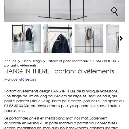
Accueil
>
Déco Design
>
Patères et porte manteaux
>
HANG IN THERE -
portant à vêtements
HANG IN THERE - portant à vêtements
Marque:
Götessons
Portant à vêtements design HANG IN THERE de la marque Götessons.
Une tringle de 1m de long pour 45 cm de large et 1m62 de haut, qui
peut supporter jusque 25 kg. Barre pour cintres (non inclus - en option au
01 53 30 33 30), crochets latéraux pour y suspendre vos sacs et autres
accessoires.
Le portant design est en métal blanc mat, noir mat. Egalement
disponible en version xl. Un porte manteaux parfait pour collectivités :
écoles, médiathèques, mais aussi pour showrooms, cabinets libéraux,