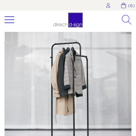
( 0 )