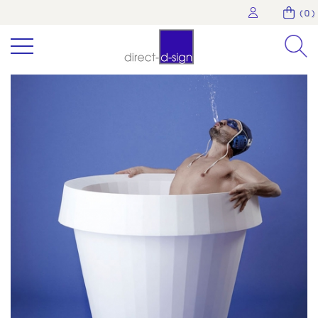
( 0 )