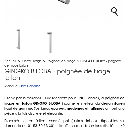
Accueil
>
Déco Design
>
Poignées de tirage
>
GINGKO BILOBA - poignée
de tirage laiton
GINGKO BILOBA - poignée de tirage
laiton
Marque:
Dnd Handles
poignée de
Créée par le designer Giulio Iacchetti pour DND Handles, la
tirage en laiton GINGKO BILOBA
design italien
incarne le meilleur du
haut de gamme
épurées, modernes et raffinées
. Ses lignes
en font une
pièce à la fois discrète et élégante.
Proposée ici en finiton chromé poli (autres finitions disponibles sur
demande au 01 53 30 33 30), elle affiche des dimensions étudiées : 40