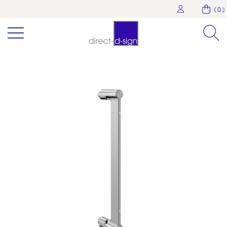
( 0 )