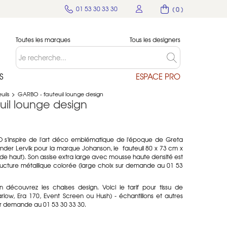
01 53 30 33 30
( 0 )
Toutes les marques
Tous les designers
S
ESPACE PRO
uils
>
GARBO - fauteuil lounge design
uil lounge design
O s'inspire de l'art déco emblématique de l'époque de Greta
nder Lervik pour la marque Johanson, le fauteuil 80 x 73 cm x
de haut). Son assise extra large avec mousse haute densité est
tructure métallique colorée (large choix sur demande au 01 53
 découvrez les chaises design. Voici le tarif pour tissu de
low, Era 170, Event Screen ou Hush) - échantillons et autres
ur demande au 01 53 30 33 30.