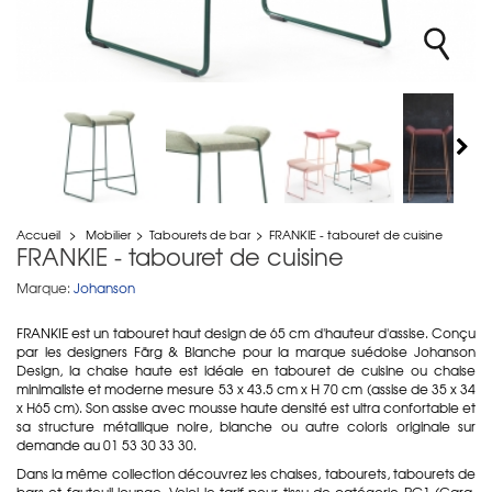
Accueil
>
Mobilier
>
Tabourets de bar
>
FRANKIE - tabouret de cuisine
FRANKIE - tabouret de cuisine
Marque:
Johanson
FRANKIE est un tabouret haut design de 65 cm d'hauteur d'assise. Conçu
par les designers Färg & Blanche pour la marque suédoise Johanson
Design, la chaise haute est idéale en tabouret de cuisine ou chaise
minimaliste et moderne mesure 53 x 43.5 cm x H 70 cm (assise de 35 x 34
x H65 cm). Son assise avec mousse haute densité est ultra confortable et
sa structure métallique noire, blanche ou autre coloris originale sur
demande au 01 53 30 33 30.
Dans la même collection découvrez les chaises, tabourets, tabourets de
bars et fauteuil lounge. Voici le tarif pour tissu de catégorie PG1 (Cara,