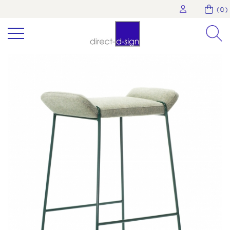
( 0 )