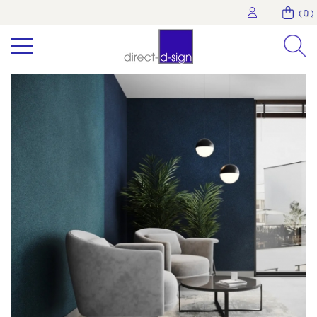
( 0 )