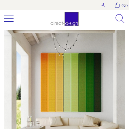
( 0 )