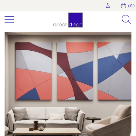
( 0 )