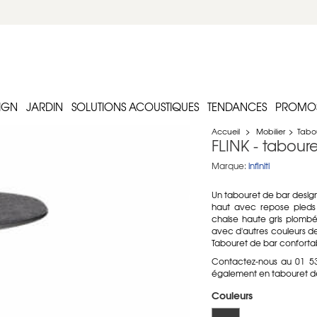
IGN
JARDIN
SOLUTIONS ACOUSTIQUES
TENDANCES
PROMO
Accueil
>
Mobilier
>
Tabo
FLINK - tabour
Marque:
infiniti
Un tabouret de bar design
haut avec repose pieds f
chaise haute gris plombé
avec d'autres couleurs de pi
Tabouret de bar conforta
Contactez-nous au 01 53
également en tabouret de 
Couleurs