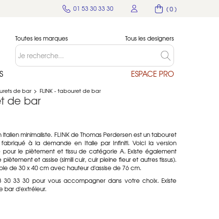
01 53 30 33 30
( 0 )
Toutes les marques
Tous les designers
S
ESPACE PRO
urets de bar
>
FLINK - tabouret de bar
et de bar
 italien minimaliste. FLINK de Thomas Perdersen est un tabouret
abriqué à la demande en Italie par Infiniti. Voici la version
 pour le piètement et tissu de catégorie A. Existe également
ètement et assise (simili cuir, cuir pleine fleur et autres tissus).
ble de 30 x 40 cm avec hauteur d'assise de 76 cm.
 30 33 30 pour vous accompagner dans votre choix. Existe
bar d'extréieur.