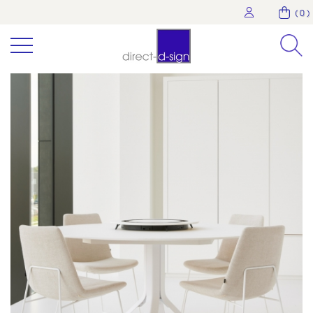
( 0 )