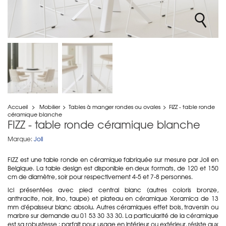
Accueil
>
Mobilier
>
Tables à manger rondes ou ovales
>
FIZZ - table ronde
céramique blanche
FIZZ - table ronde céramique blanche
Marque:
Joli
FIZZ est une table ronde en céramique fabriquée sur mesure par Joli en
Belgique. La table design est disponible en deux formats, de 120 et 150
cm de diamètre, soir pour respectivement 4-5 et 7-8 personnes.
Ici présentées avec pied central blanc (autres coloris bronze,
anthracite, noir, lino, taupe) et plateau en céramique Xeramica de 13
mm d'épaisseur blanc absolu. Autres céramiques effet bois, traversin ou
marbre sur demande au 01 53 30 33 30. La particularité de la céramique
est sa robustesse : parfait pour usage en intérieur ou extérieur, résiste aux