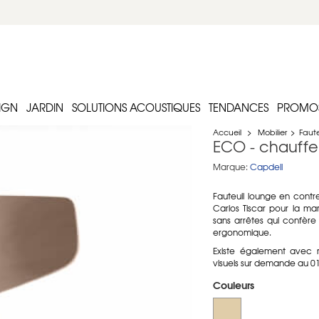
IGN
JARDIN
SOLUTIONS ACOUSTIQUES
TENDANCES
PROMO
Accueil
>
Mobilier
>
Faute
ECO - chauffe
Marque:
Capdell
Fauteuil lounge en cont
Carlos Tiscar pour la m
sans arrêtes qui confère
ergonomique.
Existe également avec r
visuels sur demande au 01
Couleurs