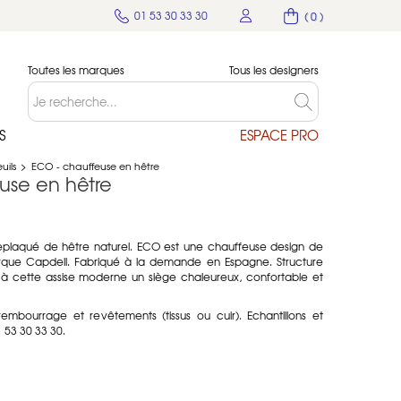
01 53 30 33 30
( 0 )
Toutes les marques
Tous les designers
S
ESPACE PRO
uils
>
ECO - chauffeuse en hêtre
use en hêtre
replaqué de hêtre naturel. ECO est une chauffeuse design de
arque Capdell. Fabriqué à la demande en Espagne. Structure
 à cette assise moderne un siège chaleureux, confortable et
embourrage et revêtements (tissus ou cuir). Echantillons et
 53 30 33 30.