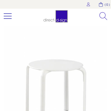
( 0 )