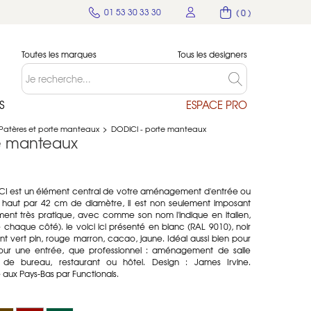
01 53 30 33 30
( 0 )
Toutes les marques
Tous les designers
S
ESPACE PRO
Patères et porte manteaux
>
DODICI - porte manteaux
e manteaux
I est un élément central de votre aménagement d'entrée ou
aut par 42 cm de diamètre, il est non seulement imposant
ment très pratique, avec comme son nom l'indique en italien,
chaque côté). le voici ici présenté en blanc (RAL 9010), noir
t vert pin, rouge marron, cacao, jaune. Idéal aussi bien pour
ur une entrée, que professionnel : aménagement de salle
de bureau, restaurant ou hôtel. Design : James Irvine.
aux Pays-Bas par Functionals.