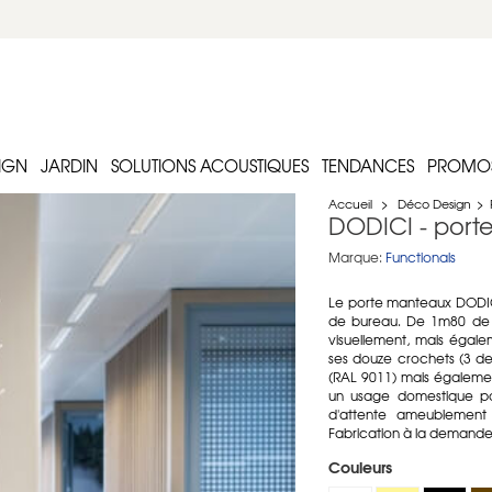
IGN
JARDIN
SOLUTIONS ACOUSTIQUES
TENDANCES
PROMO
Accueil
>
Déco Design
>
DODICI - port
Marque:
Functionals
Le porte manteaux DODIC
de bureau. De 1m80 de h
visuellement, mais égale
ses douze crochets (3 de 
(RAL 9011) mais égalemen
un usage domestique po
d'attente ameublement 
Fabrication à la demande 
Couleurs