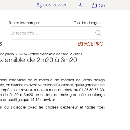
01 53 30 33 30
( 0 )
Toutes les marques
Tous les designers
S
ESPACE PRO
 de jardin
>
DAISY - table extensible de 2m20 à 3m20
extensible de 2m20 à 3m20
ble extensible de la marque de mobilier de jardin design
lie, en aluminium avec verni label
Qualicoat, qui lui garantit une
empéries et rayons. 6 coloris mats au choix au 01 53 30 33 30.
sse de 2m20 à 3m20 en un tour de main grâce à son allonge
 accueillir jusque 14-16 convives.
in qui s'associe avec les chaises d'extérieur et tables fixes
.