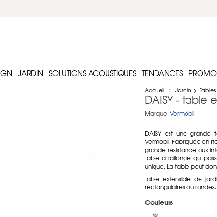
IGN
JARDIN
SOLUTIONS ACOUSTIQUES
TENDANCES
PROMO
Accueil
>
Jardin
>
Tables
DAISY - table 
Marque:
Vermobil
DAISY est une grande ta
Vermobil. Fabriquée en Ita
grande résistance aux int
Table à rallonge qui pa
unique. La table peut donc
Table extensible de jard
rectangulaires ou rondes
Couleurs