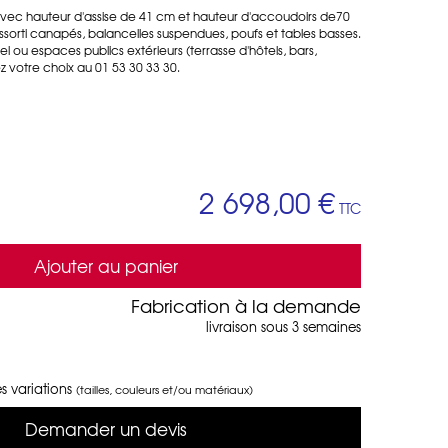
ec hauteur d'assise de 41 cm et hauteur d'accoudoirs de70
assorti canapés, balancelles suspendues, poufs et tables basses.
el ou espaces publics extérieurs (terrasse d'hôtels, bars,
ez votre choix au 01 53 30 33 30.
2 698,00 €
TTC
Ajouter au panier
Fabrication à la demande
livraison sous 3 semaines
s variations
(tailles, couleurs et/ou matériaux)
Demander un devis