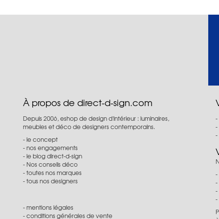
À propos de direct-d-sign.com
Depuis 2006, eshop de design d'intérieur : luminaires,
meubles et déco de designers contemporains.
le concept
nos engagements
le blog direct-d-sign
N
Nos conseils déco
toutes nos marques
tous nos designers
mentions légales
P
conditions générales de vente