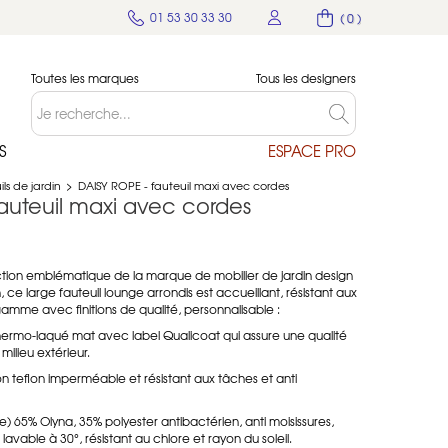
01 53 30 33 30
( 0 )
Toutes les marques
Tous les designers
S
ESPACE PRO
ls de jardin
>
DAISY ROPE - fauteuil maxi avec cordes
auteuil maxi avec cordes
ction emblématique de la marque de mobilier de jardin design
, ce large fauteuil lounge arrondis est accueillant, résistant aux
amme avec finitions de qualité, personnalisable :
thermo-laqué mat avec label Qualicoat qui assure une qualité
ilieu extérieur.
tion teflon imperméable et résistant aux tâches et anti
pe) 65% Olyna, 35% polyester antibactérien, anti moisissures,
 lavable à 30°, résistant au chlore et rayon du soleil.