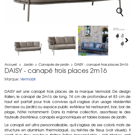
Accueil
>
Jardin
>
Canapés de jardin
>
DAISY - canapé trois places 2m16
DAISY - canapé trois places 2m16
Marque:
Vermobil
DAISY est une canapé trois places de la marque Vermobil. De design
italien, le canapé de 2m16 de long, 74 cm de profondeur et 83 cm de
haut est parfait pour trois convives qu'il s'agisse d'un usage résidentiel
(terrasse ou jardin) ou espace public extérieur tel restaurant, bar, bar de
plage, hôtel notamment. Dans la même collection, assortissez le des
fauteuils d'extérieur, canapés ergonomiques et tables basses de jardin.
Le canapé est ultra personnalisable, qu'il s'agisse de ses coloris mats de
structure en aluminium thermolaqué, ou teintes de tissus (voir visuels). Il
s'agit d'un tissu acrylique finition Teflon imperméable : anti tâches, anti