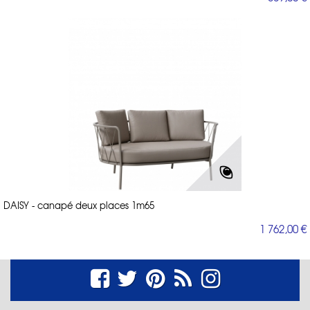
DAISY - canapé deux places 1m65
1 762,00 €