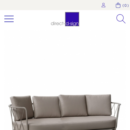
( 0 )