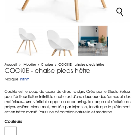
Accueil
>
Mobilier
>
Chaises
>
COOKIE - chaise pieds hêtre
COOKIE - chaise pieds hêtre
Marque:
infiniti
Cookie est le coup de cœur de direct-d-sign. Créé par le Studio Zetass
pour l'éditeur italien Infiniti, la chaise est d'une douceur des formes et des
matériaux... une véritable appel au cocooning. la coque est réalisée en
polypropylène blanc mat, moulée par injection, tandis que le piètement
est en hêtre massif. Pour une décoration naturelle et moderne.
Couleurs