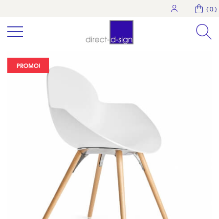
( 0 )
PROMO!