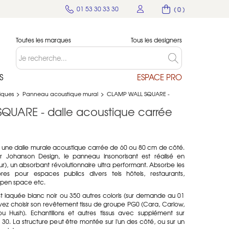
01 53 30 33 30
( 0 )
Toutes les marques
Tous les designers
S
ESPACE PRO
tiques
>
Panneau acoustique mural
>
CLAMP WALL SQUARE -
UARE - dalle acoustique carrée
ne dalle murale acoustique carrée de 60 ou 80 cm de côté.
 Johanson Design, le panneau insonorisant est réalisé en
), un absorbant révolutionnaire ultra performant. Absorbe les
es pour espaces publics divers tels hôtels, restaurants,
 open space etc.
st laquée blanc noir ou 350 autres coloris (sur demande au 01
vez choisir son revêtement tissu de groupe PG0 (Cara, Carlow,
u Hush). Echantillons et autres tissus avec supplément sur
0. La structure peut être montée sur l'un des côté, ou sur un