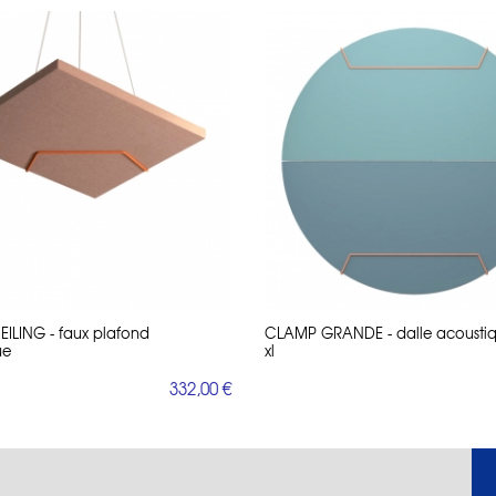
ILING - faux plafond
CLAMP GRANDE - dalle acousti
ue
xl
332,00 €