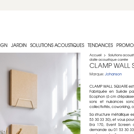
IGN
JARDIN
SOLUTIONS ACOUSTIQUES
TENDANCES
PROMO
Accueil
>
Solutions acous
dalle acoustique carrée
CLAMP WALL SQ
Marque:
Johanson
CLAMP WALL SQUARE est u
Fabriquée en Suède par
Ecophon (6 cm d'épaisseur
sons et nuisances sonor
collectivités, coworking,
Sa structure métallique e
53 30 33 30), et vous pou
Era 170, Event Screen o
demande au 01 53 30 33 3