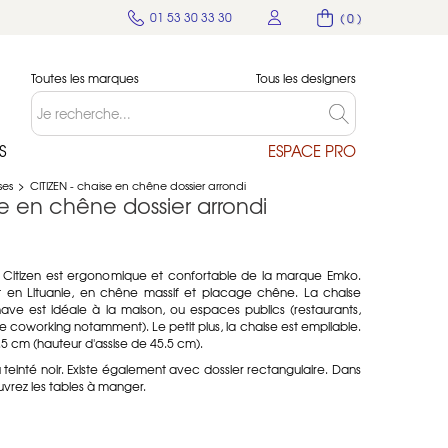
01 53 30 33 30
( 0 )
Toutes les marques
Tous les designers
S
ESPACE PRO
ses
>
CITIZEN - chaise en chêne dossier arrondi
se en chêne dossier arrondi
 Citizen est ergonomique et confortable de la marque Emko.
t en Lituanie, en chêne massif et placage chêne. La chaise
ave est idéale à la maison, ou espaces publics (restaurants,
e coworking notamment). Le petit plus, la chaise est empilable.
.5 cm (hauteur d'assise de 45.5 cm).
 teinté noir. Existe également avec dossier rectangulaire. Dans
vrez les tables à manger.