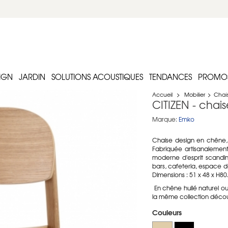
IGN
JARDIN
SOLUTIONS ACOUSTIQUES
TENDANCES
PROMO
Accueil
>
Mobilier
>
Chai
CITIZEN - chai
Marque:
Emko
Chaise design en chêne,
Fabriquée artisanalemen
moderne d'esprit scandin
bars, cafeteria, espace d
Dimensions : 51 x 48 x H80
En chêne huilé naturel ou
la même collection décou
Couleurs