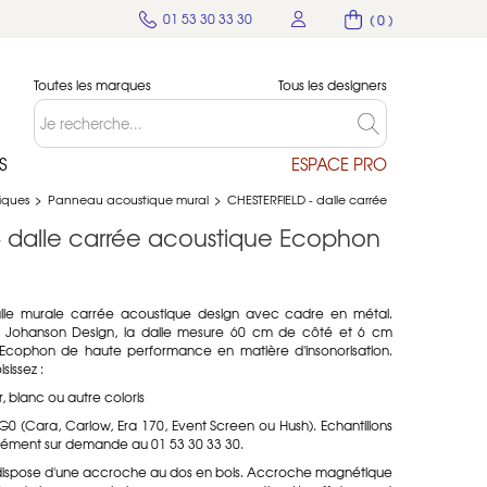
01 53 30 33 30
( 0 )
Toutes les marques
Tous les designers
S
ESPACE PRO
tiques
>
Panneau acoustique mural
>
CHESTERFIELD - dalle carrée
- dalle carrée acoustique Ecophon
lle murale carrée acoustique design avec cadre en métal.
 Johanson Design, la dalle mesure 60 cm de côté et 6 cm
t Ecophon de haute performance en matière d'insonorisation.
sissez :
r, blanc ou autre coloris
PG0 (Cara, Carlow, Era 170, Event Screen ou Hush). Echantillons
plément sur demande au 01 53 30 33 30.
 dispose d'une accroche au dos en bois. Accroche magnétique