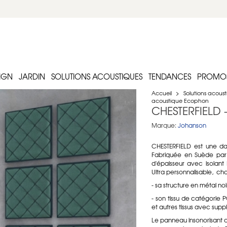
IGN
JARDIN
SOLUTIONS ACOUSTIQUES
TENDANCES
PROMO
Accueil
>
Solutions acous
acoustique Ecophon
CHESTERFIELD 
Marque:
Johanson
CHESTERFIELD est une da
Fabriquée en Suède par
d'épaisseur avec isolan
Ultra personnalisable, choi
- sa structure en métal noi
- son tissu de catégorie 
et autres tissus avec sup
Le panneau insonorisant