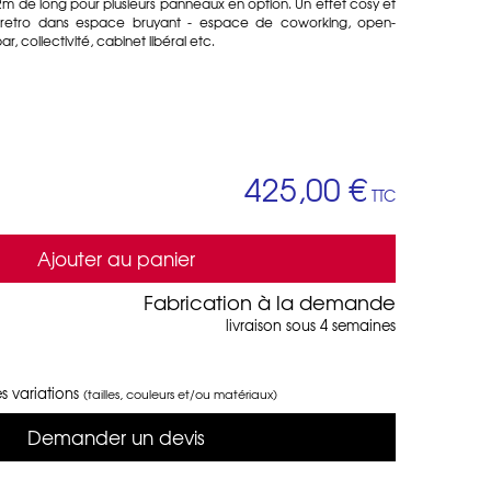
m de long pour plusieurs panneaux en option. Un effet cosy et
 retro dans espace bruyant - espace de coworking, open-
r, collectivité, cabinet libéral etc.
425,00 €
TTC
Ajouter au panier
Fabrication à la demande
livraison sous 4 semaines
s variations
(tailles, couleurs et/ou matériaux)
Demander un devis