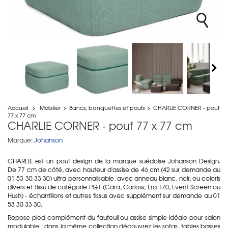
Accueil
>
Mobilier
>
Bancs, banquettes et poufs
>
CHARLIE CORNER - pouf
77 x 77 cm
CHARLIE CORNER - pouf 77 x 77 cm
Marque:
Johanson
CHARLIE est un pouf design de la marque suédoise Johanson Design.
De 77 cm de côté, avec hauteur d'assise de 46 cm (42 sur demande au
01 53 30 33 30) ultra personnalisable, avec anneau blanc, noir, ou coloris
divers et tissu de catégorie PG1 (Cara, Carlow, Era 170, Event Screen ou
Hush) - échantillons et autres tissus avec supplément sur demande au 01
53 30 33 30.
Repose pied complément du fauteuil ou assise simple idéale pour salon
modulable : dans la même collection découvrez les sofas, tables basses