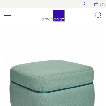
( 0 )