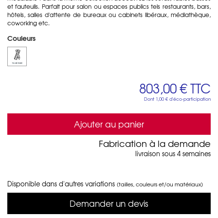
et fauteuils. Parfait pour salon ou espaces publics tels restaurants, bars,
hôtels, salles d'attente de bureaux ou cabinets libéraux, médiathèque,
coworking etc.
Couleurs
803,00 €
TTC
Dont
1,00 €
d'éco-participation
Ajouter au panier
Fabrication à la demande
livraison sous 4 semaines
Disponible dans d'autres variations
(tailles, couleurs et/ou matériaux)
Demander un devis