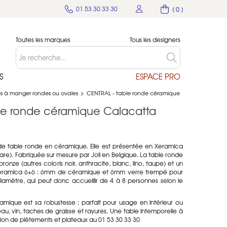
01 53 30 33 30
( 0 )
Toutes les marques
Tous les designers
S
ESPACE PRO
es à manger rondes ou ovales
>
CENTRAL - table ronde céramique
le ronde céramique Calacatta
de table ronde en céramique. Elle est présentée en Xeramica
re). Fabriquée sur mesure par Joli en Belgique. La table ronde
ronze (autres coloris noir, anthracite, blanc, lino, taupe) et un
ramica 6+6 :
6mm de céramique et 6mm verre trempé
pour
amètre, qui peut donc accueillir de 4 à 8 personnes selon le
ramique est sa robustesse : parfait pour usage en intérieur ou
 eau, vin, taches de graisse et rayures. Une table intemporelle à
ition de piètements et plateaux au 01 53 30 33 30