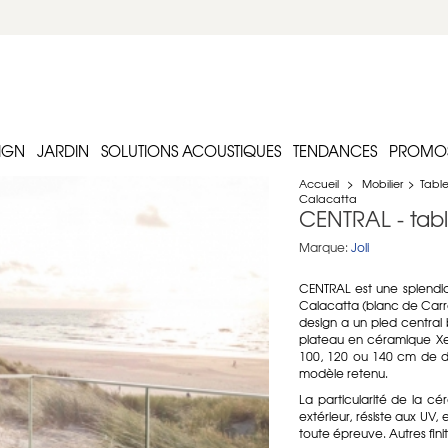
IGN
JARDIN
SOLUTIONS ACOUSTIQUES
TENDANCES
PROMO
Accueil
>
Mobilier
>
Tabl
Calacatta
CENTRAL - tab
Marque:
Joli
CENTRAL est une splendi
Calacatta (blanc de Carra
design a un pied central b
plateau en céramique Xe
100, 120 ou 140 cm de di
modèle retenu.
La particularité de la cé
extérieur, résiste aux UV,
toute épreuve. Autres fin