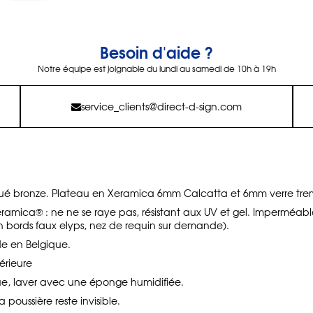
Besoin d'aide ?
Notre équipe est joignable du lundi au samedi de 10h à 19h
service_clients@direct-d-sign.com
ué bronze. Plateau en Xeramica 6mm Calcatta et 6mm verre tre
mica® : ne ne se raye pas, résistant aux UV et gel. Imperméable 
n bords faux elyps, nez de requin sur demande).
e en Belgique.
térieure
ue, laver avec une éponge humidifiée.
 poussière reste invisible.